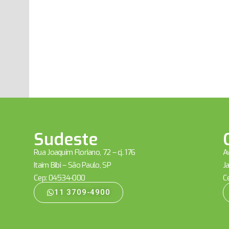
Sudeste
Rua Joaquim Floriano, 72 – cj. 176
Av
Itaim Bibi – São Paulo, SP
Ja
Cep: 04534-000
C
11 3709-4900