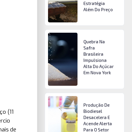
Estratégia
Além Do Preço
Quebra Na
Safra
Brasileira
Impulsiona
Alta Do Açúcar
Em Nova York
Produção De
ço (11
Biodiesel
Desacelera E
rcio
Acende Alerta
mais de
Para O Setor