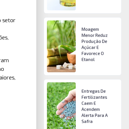
o setor
Moagem
Menor Reduz
ões,
Produção De
Açúcar E
Favorece O
aram
Etanol
mo
iores,
Entregas De
Fertilizantes
Caem E
Acendem
Alerta Para A
Safra