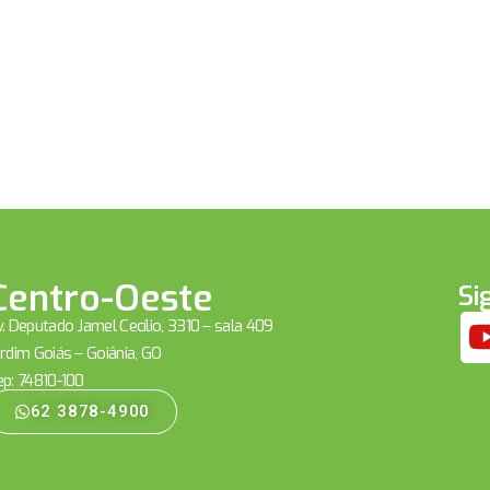
Centro-Oeste
Si
. Deputado Jamel Cecílio, 3310 – sala 409
rdim Goiás – Goiânia, GO
ep: 74810-100
62 3878-4900