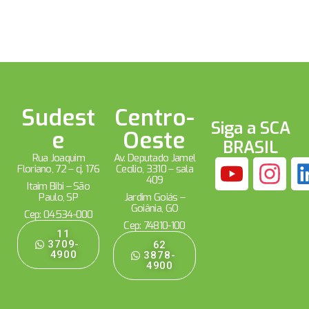
Sudest
Centro-
Siga a SCA
e
Oeste
BRASIL
Rua Joaquim
Av. Deputado Jamel
Floriano, 72 – cj. 176
Cecílio, 3310 – sala
409
Itaim Bibi – São
Paulo, SP
Jardim Goiás –
Goiânia, GO
Cep: 04534-000
Cep: 74810-100
11
3709-
62
4900
3878-
4900