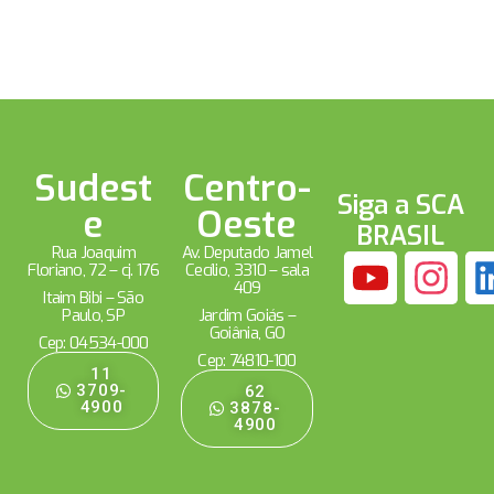
Sudest
Centro-
Siga a SCA
e
Oeste
BRASIL
Rua Joaquim
Av. Deputado Jamel
Floriano, 72 – cj. 176
Cecílio, 3310 – sala
409
Itaim Bibi – São
Paulo, SP
Jardim Goiás –
Goiânia, GO
Cep: 04534-000
Cep: 74810-100
11
3709-
62
4900
3878-
4900