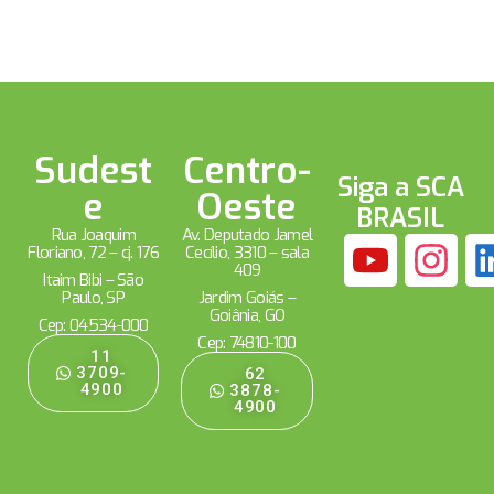
Sudest
Centro-
Siga a SCA
e
Oeste
BRASIL
Rua Joaquim
Av. Deputado Jamel
Floriano, 72 – cj. 176
Cecílio, 3310 – sala
409
Itaim Bibi – São
Paulo, SP
Jardim Goiás –
Goiânia, GO
Cep: 04534-000
Cep: 74810-100
11
3709-
62
4900
3878-
4900