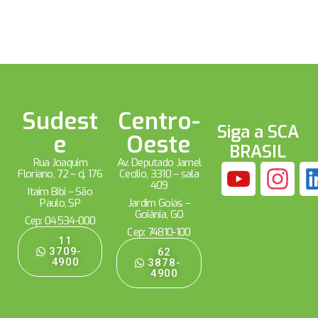
Sudest
Centro-
Siga a SCA
e
Oeste
BRASIL
Rua Joaquim
Av. Deputado Jamel
Floriano, 72 – cj. 176
Cecílio, 3310 – sala
409
Itaim Bibi – São
Paulo, SP
Jardim Goiás –
Goiânia, GO
Cep: 04534-000
Cep: 74810-100
11
3709-
62
4900
3878-
4900