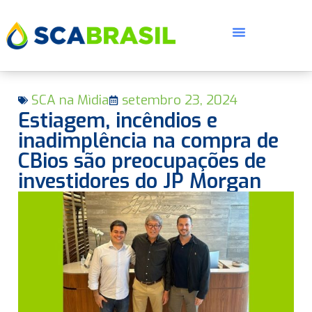
SCA na Mìdia
setembro 23, 2024
Estiagem, incêndios e
inadimplência na compra de
CBios são preocupações de
investidores do JP Morgan
E