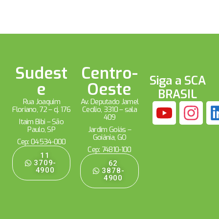
Sudest
Centro-
Siga a SCA
e
Oeste
BRASIL
Rua Joaquim
Av. Deputado Jamel
Floriano, 72 – cj. 176
Cecílio, 3310 – sala
409
Itaim Bibi – São
Paulo, SP
Jardim Goiás –
Goiânia, GO
Cep: 04534-000
Cep: 74810-100
11
3709-
62
4900
3878-
4900