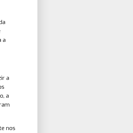
da
e
a a
ir a
os
o, a
eram
te nos