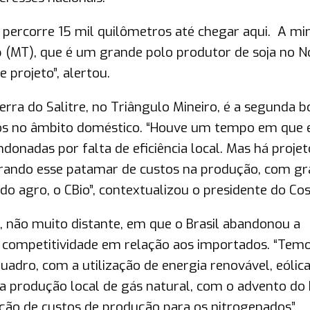
percorre 15 mil quilômetros até chegar aqui. A mi
 (MT), que é um grande polo produtor de soja no N
 projeto”, alertou.
rra do Salitre, no Triângulo Mineiro, é a segunda b
os no âmbito doméstico. “Houve um tempo em que 
onadas por falta de eficiência local. Mas há proje
erando esse patamar de custos na produção, com g
o agro, o CBio”, contextualizou o presidente do Co
 não muito distante, em que o Brasil abandonou a
e competitividade em relação aos importados. “Tem
uadro, com a utilização de energia renovável, eólica
a produção local de gás natural, com o advento do 
ução de custos de produção para os nitrogenados”,