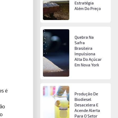
Estratégia
Além Do Preço
Quebra Na
Safra
Brasileira
Impulsiona
Alta Do Açúcar
Em Nova York
os é
Produção De
Biodiesel
Desacelera E
xão
Acende Alerta
ho
Para O Setor