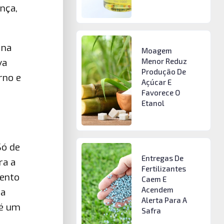
ança,
 na
Moagem
va
Menor Reduz
Produção De
rno e
Açúcar E
Favorece O
Etanol
Só de
Entregas De
ra a
Fertilizantes
mento
Caem E
Acendem
ta
Alerta Para A
 é um
Safra