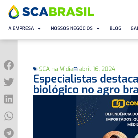
A EMPRESA
NOSSOS NEGÓCIOS
BLOG
GA
SCA na Mìdia
abril 16, 2024
Especialistas destac
biológico no agro bra