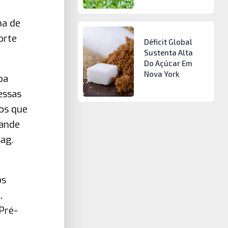
na de
orte
Déficit Global
Sustenta Alta
Do Açúcar Em
Nova York
oa
essas
tos que
rande
sag.
os
,
Pré-