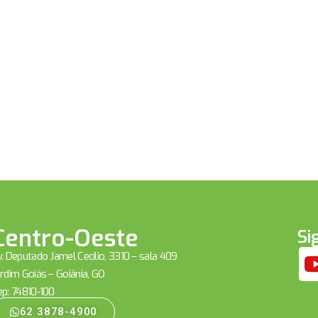
Centro-Oeste
Si
. Deputado Jamel Cecílio, 3310 – sala 409
rdim Goiás – Goiânia, GO
ep: 74810-100
62 3878-4900