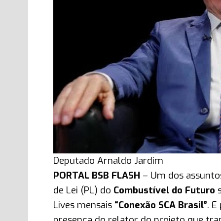
Deputado Arnaldo Jardim
PORTAL BSB FLASH
– Um dos assuntos 
de Lei (PL) do
Combustível do Futuro
Lives mensais
“Conexão SCA Brasil”
. E
presença do relator do projeto que tr