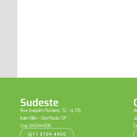
Sudeste
Rua Joaquim Floriano, 72 – cj. 176
Av
Itaim Bibi – São Paulo, SP
Ja
Cep: 04534-000
C
11 3709-4900