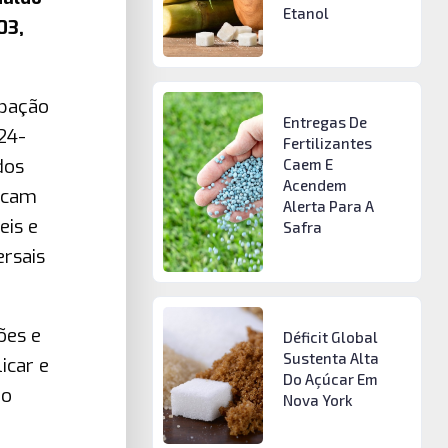
Etanol
03,
ipação
Entregas De
24-
Fertilizantes
dos
Caem E
Acendem
tacam
Alerta Para A
eis e
Safra
rsais
ões e
Déficit Global
Sustenta Alta
icar e
Do Açúcar Em
ro
Nova York