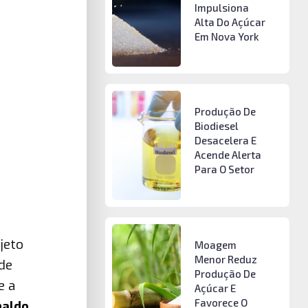
Impulsiona
Alta Do Açúcar
Em Nova York
Produção De
Biodiesel
Desacelera E
Acende Alerta
Para O Setor
jeto
Moagem
Menor Reduz
de
Produção De
e a
Açúcar E
Favorece O
naldo