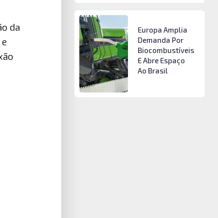
ão da
Europa Amplia
Demanda Por
 e
Biocombustíveis
exão
E Abre Espaço
Ao Brasil