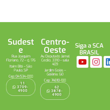
Sudest
Centro-
Siga a SCA
e
Oeste
BRASIL
Rua Joaquim
Av. Deputado Jamel
Floriano, 72 – cj. 176
Cecílio, 3310 – sala
409
Itaim Bibi – São
Paulo, SP
Jardim Goiás –
Goiânia, GO
Cep: 04534-000
Cep: 74810-100
11
3709-
62
4900
3878-
4900