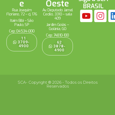
e
Oeste
BRASIL
Rua Joaquim
Av. Deputado Jamel
Floriano, 72 – cj. 176
Cecílio, 3310 – sala
409
Itaim Bibi – São
Paulo, SP
Jardim Goiás –
Goiânia, GO
Cep: 04534-000
Cep: 74810-100
11
3709-
62
4900
3878-
4900
SCA- Copyright ® 2026 - Todos os Direitos
Reservados