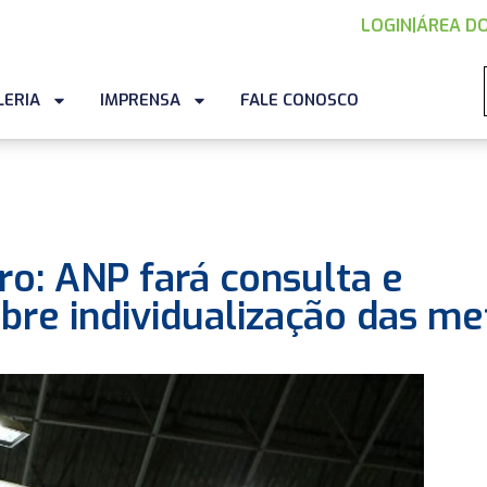
LOGIN
|
ÁREA DO
LERIA
IMPRENSA
FALE CONOSCO
o: ANP fará consulta e
obre individualização das me