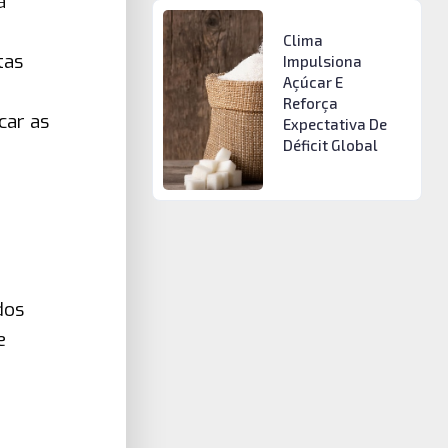
á
Clima
tas
Impulsiona
Açúcar E
Reforça
car as
Expectativa De
Déficit Global
dos
e