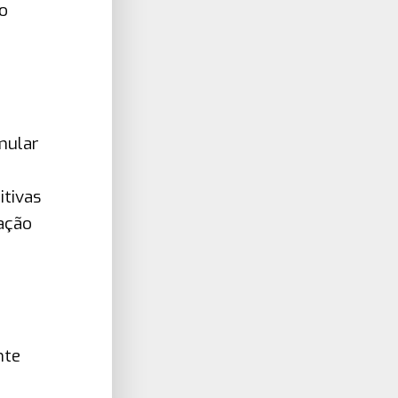
do
mular
itivas
gação
nte