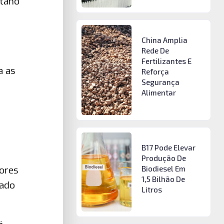
etano
China Amplia
Rede De
Fertilizantes E
a as
Reforça
Segurança
Alimentar
B17 Pode Elevar
Produção De
Biodiesel Em
ores
1,5 Bilhão De
tado
Litros