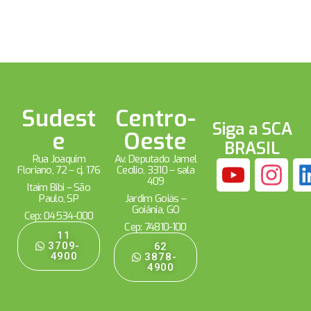
Sudest
Centro-
Siga a SCA
e
Oeste
BRASIL
Rua Joaquim
Av. Deputado Jamel
Floriano, 72 – cj. 176
Cecílio, 3310 – sala
409
Itaim Bibi – São
Paulo, SP
Jardim Goiás –
Goiânia, GO
Cep: 04534-000
Cep: 74810-100
11
3709-
62
4900
3878-
4900