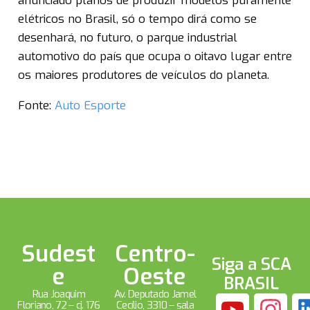
anunciado planos de produzir modelos puramente
elétricos no Brasil, só o tempo dirá como se
desenhará, no futuro, o parque industrial
automotivo do país que ocupa o oitavo lugar entre
os maiores produtores de veículos do planeta.
Fonte:
Auto Esporte
Sudest
Centro-
Siga a SCA
e
Oeste
BRASIL
Rua Joaquim
Av. Deputado Jamel
Floriano, 72 – cj. 176
Cecílio, 3310 – sala