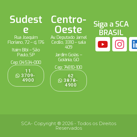
Sudest
Centro-
Siga a SCA
e
Oeste
BRASIL
Rua Joaquim
Av. Deputado Jamel
Floriano, 72 – cj. 176
Cecílio, 3310 – sala
409
Itaim Bibi – São
Paulo, SP
Jardim Goiás –
Goiânia, GO
Cep: 04534-000
Cep: 74810-100
11
3709-
62
4900
3878-
4900
SCA- Copyright ® 2026 - Todos os Direitos
Reservados