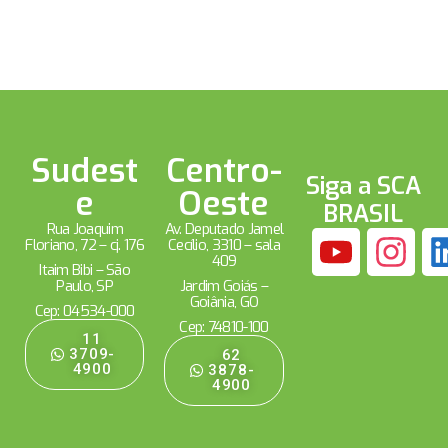
Sudest
Centro-
Siga a SCA
e
Oeste
BRASIL
Rua Joaquim
Av. Deputado Jamel
Floriano, 72 – cj. 176
Cecílio, 3310 – sala
409
Itaim Bibi – São
Paulo, SP
Jardim Goiás –
Goiânia, GO
Cep: 04534-000
Cep: 74810-100
11
3709-
62
4900
3878-
4900