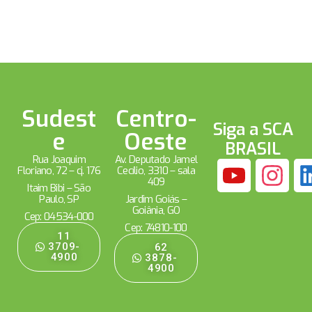
Sudest
Centro-
Siga a SCA
e
Oeste
BRASIL
Rua Joaquim
Av. Deputado Jamel
Floriano, 72 – cj. 176
Cecílio, 3310 – sala
409
Itaim Bibi – São
Paulo, SP
Jardim Goiás –
Goiânia, GO
Cep: 04534-000
Cep: 74810-100
11
3709-
62
4900
3878-
4900