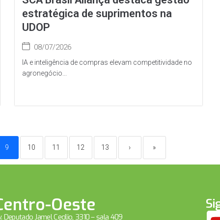
estratégica de suprimentos na
UDOP
08/07/2026
IA e inteligência de compras elevam competitividade no
agronegócio...
9
10
11
12
13
›
»
Centro-Oeste
Si
. Deputado Jamel Cecílio, 3310 – sala 409