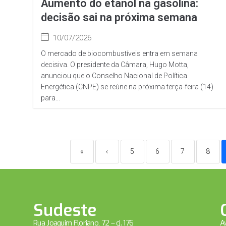
Aumento do etanol na gasolina:
decisão sai na próxima semana
10/07/2026
O mercado de biocombustíveis entra em semana
decisiva. O presidente da Câmara, Hugo Motta,
anunciou que o Conselho Nacional de Política
Energética (CNPE) se reúne na próxima terça-feira (14)
para...
«
‹
5
6
7
8
Sudeste
Rua Joaquim Floriano, 72 – cj. 176
Av