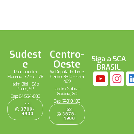
Sudest
Centro-
Siga a SCA
e
Oeste
BRASIL
Rua Joaquim
Av. Deputado Jamel
Floriano, 72 – cj. 176
Cecílio, 3310 – sala
409
Itaim Bibi – São
Paulo, SP
Jardim Goiás –
Goiânia, GO
Cep: 04534-000
Cep: 74810-100
11
3709-
62
4900
3878-
4900