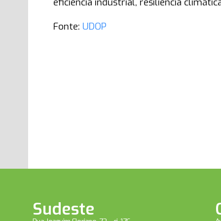
eficiência industrial, resiliência climá
Fonte:
UDOP
Sudeste