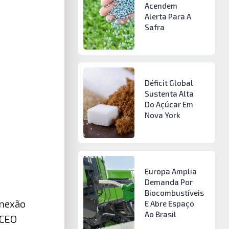
Acendem
Alerta Para A
Safra
Déficit Global
Sustenta Alta
Do Açúcar Em
Nova York
Europa Amplia
Demanda Por
Biocombustíveis
onexão
E Abre Espaço
Ao Brasil
 CEO