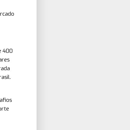
a
ercado
re 400
ares
rada
asil.
afios
orte