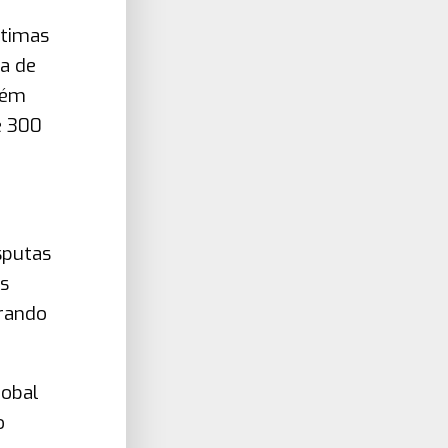
ltimas
a de
bém
e 300
sputas
s
erando
lobal
o