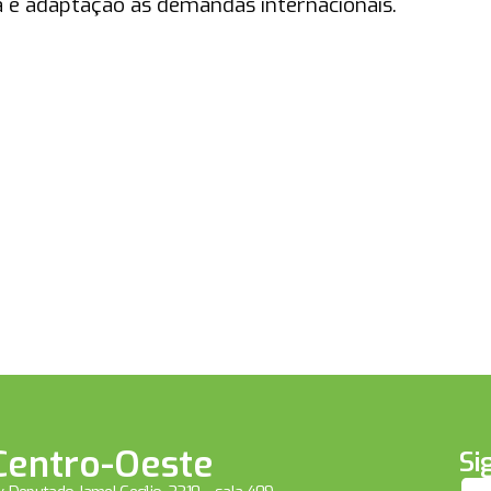
tica e adaptação às demandas internacionais.
Centro-Oeste
Si