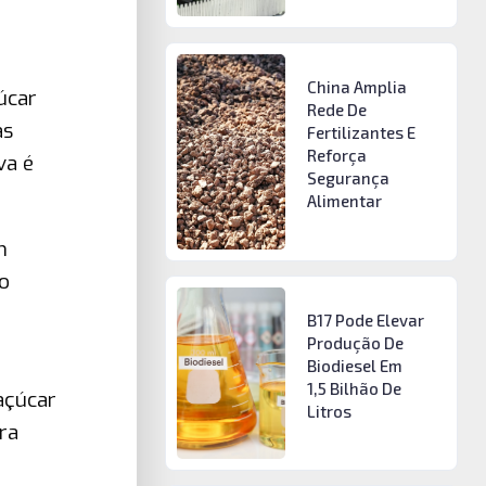
China Amplia
úcar
Rede De
as
Fertilizantes E
Reforça
va é
Segurança
Alimentar
m
o
B17 Pode Elevar
Produção De
Biodiesel Em
1,5 Bilhão De
açúcar
Litros
ra