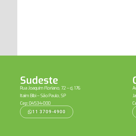
Sudeste
Rua Joaquim Floriano, 72 – cj. 176
Av
Itaim Bibi – São Paulo, SP
Ja
Cep: 04534-000
C
11 3709-4900