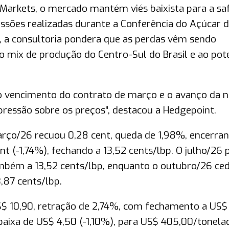
Markets, o mercado mantém viés baixista para a sa
ussões realizadas durante a Conferência do Açúcar 
, a consultoria pondera que as perdas vêm sendo
ao mix de produção do Centro-Sul do Brasil e ao pot
o vencimento do contrato de março e o avanço da 
e pressão sobre os preços”, destacou a Hedgepoint.
arço/26 recuou 0,28 cent, queda de 1,98%, encerra
nt (-1,74%), fechando a 13,52 cents/lbp. O julho/26
ambém a 13,52 cents/lbp, enquanto o outubro/26 ce
3,87 cents/lbp.
$ 10,90, retração de 2,74%, com fechamento a US$
baixa de US$ 4,50 (-1,10%), para US$ 405,00/tonela