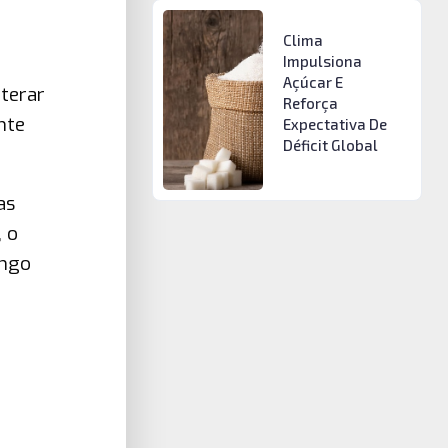
Clima
Impulsiona
Açúcar E
lterar
Reforça
nte
Expectativa De
Déficit Global
as
 o
ongo