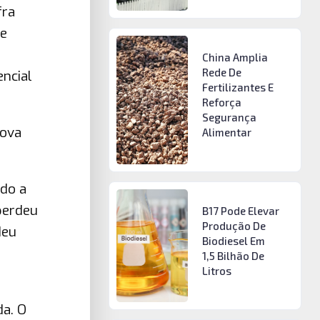
fra
de
China Amplia
Rede De
encial
Fertilizantes E
Reforça
Segurança
nova
Alimentar
ndo a
 perdeu
B17 Pode Elevar
Produção De
deu
Biodiesel Em
1,5 Bilhão De
Litros
da. O