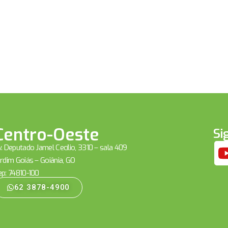
Centro-Oeste
Si
. Deputado Jamel Cecílio, 3310 – sala 409
rdim Goiás – Goiânia, GO
ep: 74810-100
62 3878-4900