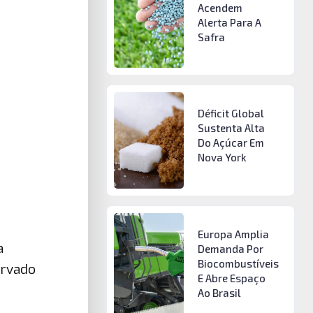
Acendem
Alerta Para A
Safra
Déficit Global
Sustenta Alta
Do Açúcar Em
Nova York
Europa Amplia
a
Demanda Por
Biocombustíveis
ervado
E Abre Espaço
Ao Brasil