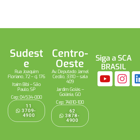
Sudest
Centro-
Siga a SCA
e
Oeste
BRASIL
Rua Joaquim
Av. Deputado Jamel
Floriano, 72 – cj. 176
Cecílio, 3310 – sala
409
Itaim Bibi – São
Paulo, SP
Jardim Goiás –
Goiânia, GO
Cep: 04534-000
Cep: 74810-100
11
3709-
62
4900
3878-
4900