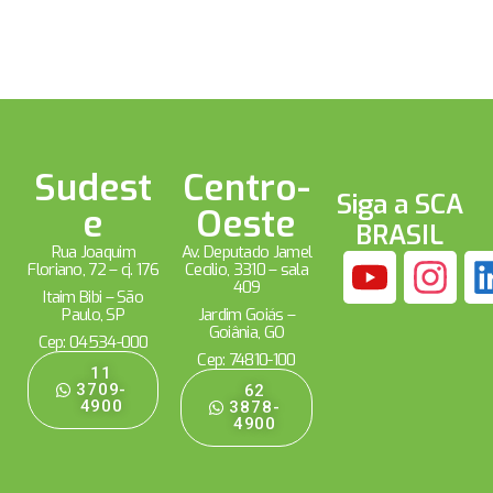
Sudest
Centro-
Siga a SCA
e
Oeste
BRASIL
Rua Joaquim
Av. Deputado Jamel
Floriano, 72 – cj. 176
Cecílio, 3310 – sala
409
Itaim Bibi – São
Paulo, SP
Jardim Goiás –
Goiânia, GO
Cep: 04534-000
Cep: 74810-100
11
3709-
62
4900
3878-
4900