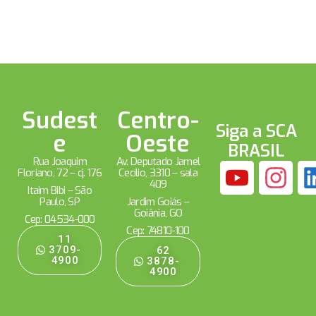
Sudest
Centro-
Siga a SCA
e
Oeste
BRASIL
Rua Joaquim
Av. Deputado Jamel
Floriano, 72 – cj. 176
Cecílio, 3310 – sala
409
Itaim Bibi – São
Paulo, SP
Jardim Goiás –
Goiânia, GO
Cep: 04534-000
Cep: 74810-100
11
3709-
62
4900
3878-
4900