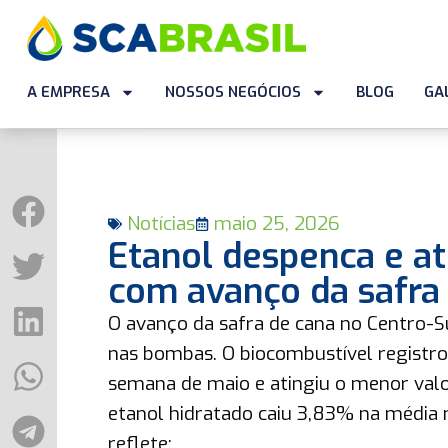
A EMPRESA
NOSSOS NEGÓCIOS
BLOG
GA
Notícias
maio 25, 2026
Etanol despenca e a
com avanço da safra
O avanço da safra de cana no Centro-S
nas bombas. O biocombustível registro
semana de maio e atingiu o menor valo
etanol hidratado caiu 3,83% na média n
reflete: