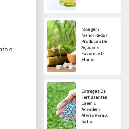
Moagem
Menor Reduz
Produção De
Açúcar E
nto o
Favorece O
Etanol
Entregas De
Fertilizantes
Caem E
Acendem
Alerta Para A
Safra