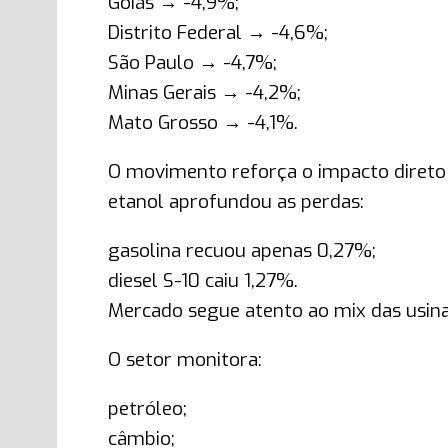
Goiás → -4,9%;
Distrito Federal → -4,6%;
São Paulo → -4,7%;
Minas Gerais → -4,2%;
Mato Grosso → -4,1%.
O movimento reforça o impacto direto 
etanol aprofundou as perdas:
gasolina recuou apenas 0,27%;
diesel S-10 caiu 1,27%.
Mercado segue atento ao mix das usin
O setor monitora:
petróleo;
câmbio;