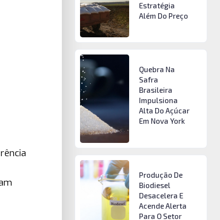
Estratégia
Além Do Preço
Quebra Na
Safra
Brasileira
Impulsiona
Alta Do Açúcar
Em Nova York
erência
Produção De
ram
Biodiesel
Desacelera E
Acende Alerta
Para O Setor