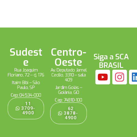
Sudest
Centro-
Siga a SCA
e
Oeste
BRASIL
Rua Joaquim
Av. Deputado Jamel
Floriano, 72 – cj. 176
Cecílio, 3310 – sala
409
Itaim Bibi – São
Paulo, SP
Jardim Goiás –
Goiânia, GO
Cep: 04534-000
Cep: 74810-100
11
3709-
62
4900
3878-
4900