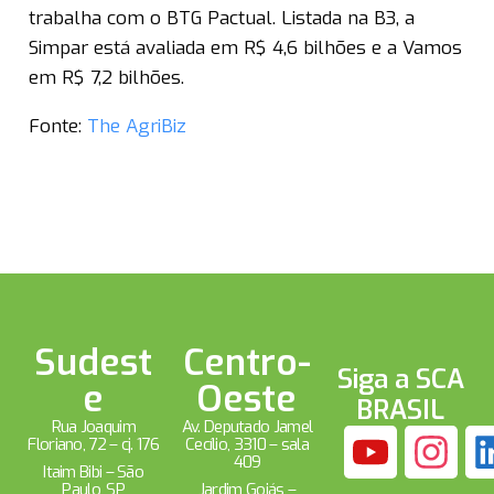
trabalha com o BTG Pactual. Listada na B3, a
Simpar está avaliada em R$ 4,6 bilhões e a Vamos
em R$ 7,2 bilhões.
Fonte:
The AgriBiz
Sudest
Centro-
Siga a SCA
e
Oeste
BRASIL
Rua Joaquim
Av. Deputado Jamel
Floriano, 72 – cj. 176
Cecílio, 3310 – sala
409
Itaim Bibi – São
Paulo, SP
Jardim Goiás –