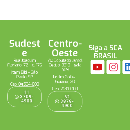
Sudest
Centro-
Siga a SCA
e
Oeste
BRASIL
Rua Joaquim
Av. Deputado Jamel
Floriano, 72 – cj. 176
Cecílio, 3310 – sala
409
Itaim Bibi – São
Paulo, SP
Jardim Goiás –
Goiânia, GO
Cep: 04534-000
Cep: 74810-100
11
3709-
62
4900
3878-
4900