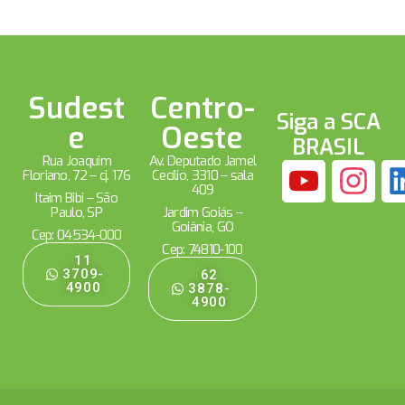
Sudest
Centro-
Siga a SCA
e
Oeste
BRASIL
Rua Joaquim
Av. Deputado Jamel
Floriano, 72 – cj. 176
Cecílio, 3310 – sala
409
Itaim Bibi – São
Paulo, SP
Jardim Goiás –
Goiânia, GO
Cep: 04534-000
Cep: 74810-100
11
3709-
62
4900
3878-
4900