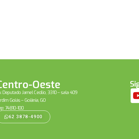
Centro-Oeste
Si
. Deputado Jamel Cecílio, 3310 – sala 409
rdim Goiás – Goiânia, GO
ep: 74810-100
62 3878-4900