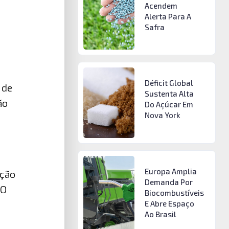
Acendem
Alerta Para A
Safra
Déficit Global
 de
Sustenta Alta
ão
Do Açúcar Em
Nova York
Europa Amplia
ução
Demanda Por
 O
Biocombustíveis
E Abre Espaço
Ao Brasil