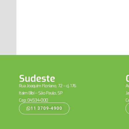
Sudeste
Rua Joaquim Floriano, 72 – cj. 176
Av
Itaim Bibi – São Paulo, SP
Ja
Cep: 04534-000
C
11 3709-4900