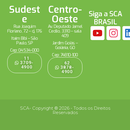
Sudest
Centro-
Siga a SCA
e
Oeste
BRASIL
Rua Joaquim
Av. Deputado Jamel
Floriano, 72 – cj. 176
Cecílio, 3310 – sala
409
Itaim Bibi – São
Paulo, SP
Jardim Goiás –
Goiânia, GO
Cep: 04534-000
Cep: 74810-100
11
3709-
62
4900
3878-
4900
SCA- Copyright ® 2026 - Todos os Direitos
Reservados