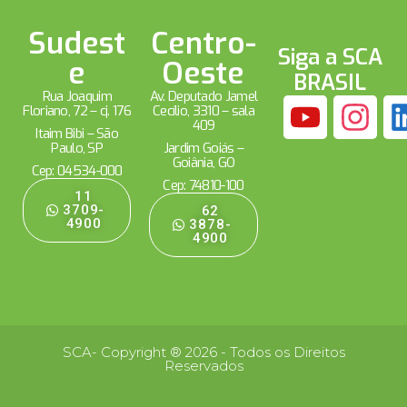
Sudest
Centro-
Siga a SCA
e
Oeste
BRASIL
Rua Joaquim
Av. Deputado Jamel
Floriano, 72 – cj. 176
Cecílio, 3310 – sala
409
Itaim Bibi – São
Paulo, SP
Jardim Goiás –
Goiânia, GO
Cep: 04534-000
Cep: 74810-100
11
3709-
62
4900
3878-
4900
SCA- Copyright ® 2026 - Todos os Direitos
Reservados