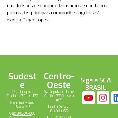
nas decisões de compra de insumos e queda nos
preços das principais commodities agrícolas”,
explica Diego Lopes.
Sudest
Centro-
Siga a SCA
e
Oeste
BRASIL
Rua Joaquim
Av. Deputado Jamel
Floriano, 72 – cj. 176
Cecílio, 3310 – sala
409
Itaim Bibi – São
Paulo, SP
Jardim Goiás –
Goiânia, GO
Cep: 04534-000
Cep: 74810-100