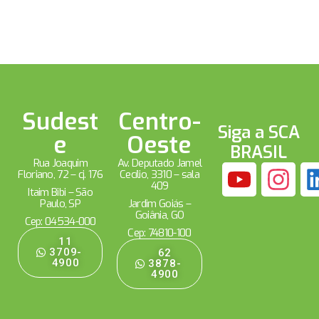
Sudest
Centro-
Siga a SCA
e
Oeste
BRASIL
Rua Joaquim
Av. Deputado Jamel
Floriano, 72 – cj. 176
Cecílio, 3310 – sala
409
Itaim Bibi – São
Paulo, SP
Jardim Goiás –
Goiânia, GO
Cep: 04534-000
Cep: 74810-100
11
3709-
62
4900
3878-
4900