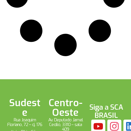
Sudest
Centro-
Siga a SCA
e
Oeste
BRASIL
Rua Joaquim
Av. Deputado Jamel
Floriano, 72 – cj. 176
Cecílio, 3310 – sala
409