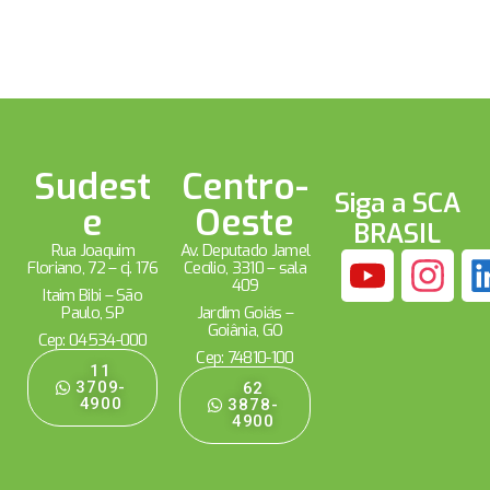
Sudest
Centro-
Siga a SCA
e
Oeste
BRASIL
Rua Joaquim
Av. Deputado Jamel
Floriano, 72 – cj. 176
Cecílio, 3310 – sala
409
Itaim Bibi – São
Paulo, SP
Jardim Goiás –
Goiânia, GO
Cep: 04534-000
Cep: 74810-100
11
3709-
62
4900
3878-
4900