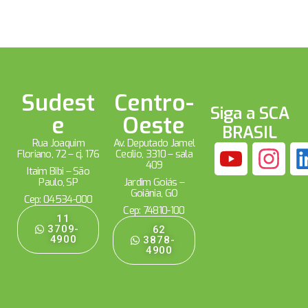
Sudest
Centro-
Siga a SCA
e
Oeste
BRASIL
Rua Joaquim
Av. Deputado Jamel
Floriano, 72 – cj. 176
Cecílio, 3310 – sala
409
Itaim Bibi – São
Paulo, SP
Jardim Goiás –
Goiânia, GO
Cep: 04534-000
Cep: 74810-100
11
3709-
62
4900
3878-
4900