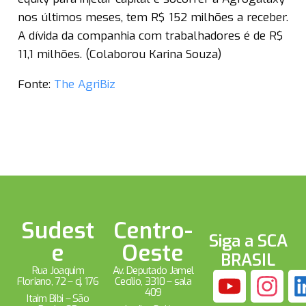
nos últimos meses, tem R$ 152 milhões a receber.
A dívida da companhia com trabalhadores é de R$
11,1 milhões. (Colaborou Karina Souza)
Fonte:
The AgriBiz
Sudest
Centro-
Siga a SCA
e
Oeste
BRASIL
Rua Joaquim
Av. Deputado Jamel
Floriano, 72 – cj. 176
Cecílio, 3310 – sala
409
Itaim Bibi – São