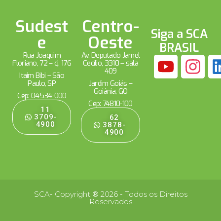
Sudest
Centro-
Siga a SCA
e
Oeste
BRASIL
Rua Joaquim
Av. Deputado Jamel
Floriano, 72 – cj. 176
Cecílio, 3310 – sala
409
Itaim Bibi – São
Paulo, SP
Jardim Goiás –
Goiânia, GO
Cep: 04534-000
Cep: 74810-100
11
3709-
62
4900
3878-
4900
SCA- Copyright ® 2026 - Todos os Direitos
Reservados