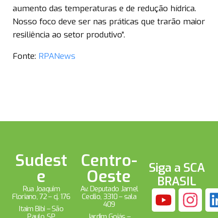
aumento das temperaturas e de redução hídrica.
Nosso foco deve ser nas práticas que trarão maior
resiliência ao setor produtivo”.
Fonte:
RPANews
Sudest
Centro-
Siga a SCA
e
Oeste
BRASIL
Rua Joaquim
Av. Deputado Jamel
Floriano, 72 – cj. 176
Cecílio, 3310 – sala
409
Itaim Bibi – São
Paulo, SP
Jardim Goiás –