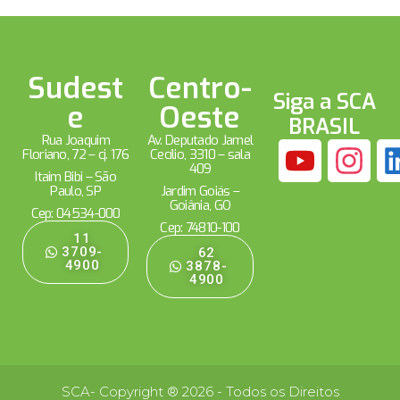
Sudest
Centro-
Siga a SCA
e
Oeste
BRASIL
Rua Joaquim
Av. Deputado Jamel
Floriano, 72 – cj. 176
Cecílio, 3310 – sala
409
Itaim Bibi – São
Paulo, SP
Jardim Goiás –
Goiânia, GO
Cep: 04534-000
Cep: 74810-100
11
3709-
62
4900
3878-
4900
SCA- Copyright ® 2026 - Todos os Direitos