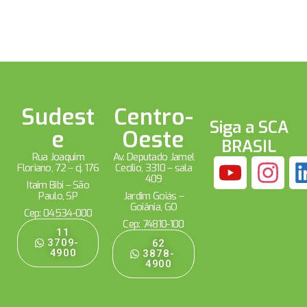
Sudest
Centro-
Siga a SCA
e
Oeste
BRASIL
Rua Joaquim
Av. Deputado Jamel
Floriano, 72 – cj. 176
Cecílio, 3310 – sala
409
Itaim Bibi – São
Paulo, SP
Jardim Goiás –
Goiânia, GO
Cep: 04534-000
Cep: 74810-100
11
3709-
62
4900
3878-
4900