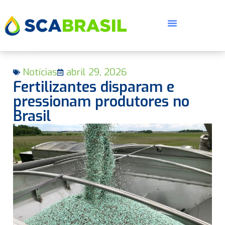
Notícias
abril 29, 2026
Fertilizantes disparam e
pressionam produtores no
Brasil
E