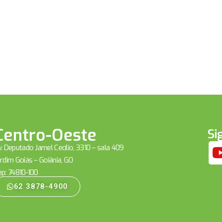
Centro-Oeste
Si
. Deputado Jamel Cecílio, 3310 – sala 409
rdim Goiás – Goiânia, GO
ep: 74810-100
62 3878-4900