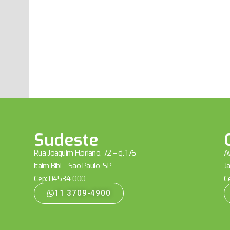
Sudeste
Rua Joaquim Floriano, 72 – cj. 176
Av
Itaim Bibi – São Paulo, SP
Ja
Cep: 04534-000
C
11 3709-4900