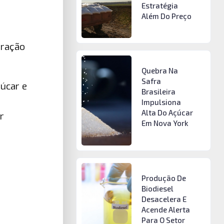
Estratégia
Além Do Preço
aração
Quebra Na
Safra
çúcar e
Brasileira
Impulsiona
Alta Do Açúcar
r
Em Nova York
Produção De
Biodiesel
Desacelera E
Acende Alerta
Para O Setor