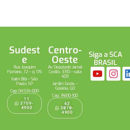
Sudest
Centro-
Siga a SCA
e
Oeste
BRASIL
Rua Joaquim
Av. Deputado Jamel
Floriano, 72 – cj. 176
Cecílio, 3310 – sala
409
Itaim Bibi – São
Paulo, SP
Jardim Goiás –
Goiânia, GO
Cep: 04534-000
Cep: 74810-100
11
3709-
62
4900
3878-
4900