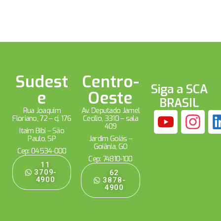
Sudest
Centro-
Siga a SCA
e
Oeste
BRASIL
Rua Joaquim
Av. Deputado Jamel
Floriano, 72 – cj. 176
Cecílio, 3310 – sala
409
Itaim Bibi – São
Paulo, SP
Jardim Goiás –
Goiânia, GO
Cep: 04534-000
Cep: 74810-100
11
3709-
62
4900
3878-
4900