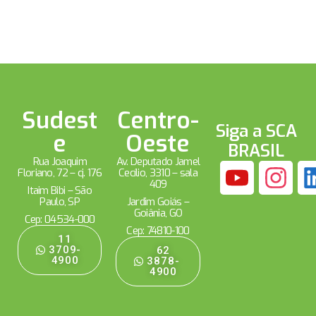
Sudest
Centro-
Siga a SCA
e
Oeste
BRASIL
Rua Joaquim
Av. Deputado Jamel
Floriano, 72 – cj. 176
Cecílio, 3310 – sala
409
Itaim Bibi – São
Paulo, SP
Jardim Goiás –
Goiânia, GO
Cep: 04534-000
Cep: 74810-100
11
3709-
62
4900
3878-
4900