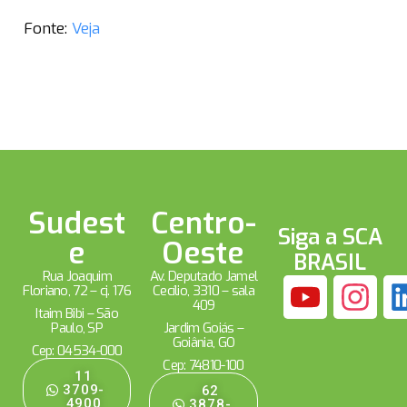
Fonte:
Veja
Sudest
Centro-
Siga a SCA
e
Oeste
BRASIL
Rua Joaquim
Av. Deputado Jamel
Floriano, 72 – cj. 176
Cecílio, 3310 – sala
409
Itaim Bibi – São
Paulo, SP
Jardim Goiás –
Goiânia, GO
Cep: 04534-000
Cep: 74810-100
11
3709-
62
4900
3878-