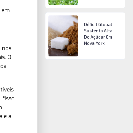
a
l em
Déficit Global
Sustenta Alta
Do Açúcar Em
Nova York
t nos
is. O
 da
íveis
 “Isso
o
a e a