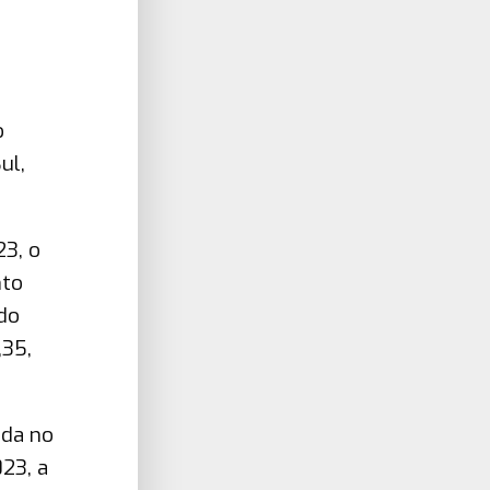
o
ul,
23, o
nto
 do
,35,
ada no
023, a