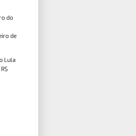
ro do
eiro de
o Lula
 R$