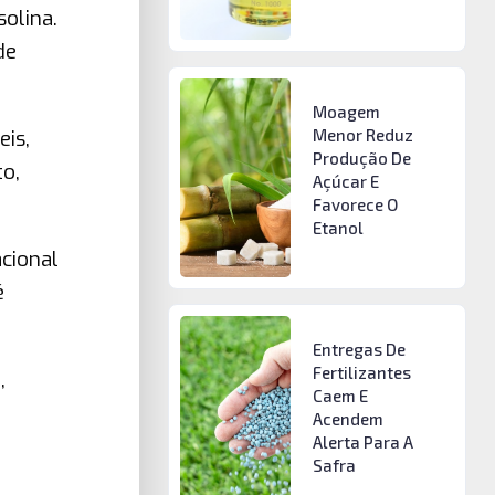
olina.
de
Moagem
eis,
Menor Reduz
Produção De
to,
Açúcar E
Favorece O
Etanol
cional
é
Entregas De
Fertilizantes
,
Caem E
Acendem
Alerta Para A
Safra