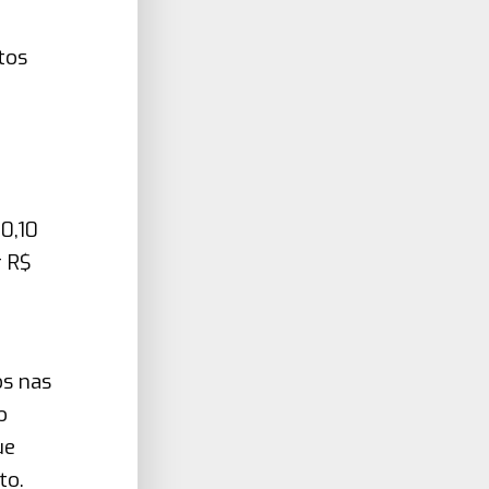
tos
 0,10
r R$
os nas
o
ue
to.