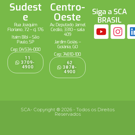
Sudest
Centro-
Siga a SCA
e
Oeste
BRASIL
Rua Joaquim
Av. Deputado Jamel
Floriano, 72 – cj. 176
Cecílio, 3310 – sala
409
Itaim Bibi – São
Paulo, SP
Jardim Goiás –
Goiânia, GO
Cep: 04534-000
Cep: 74810-100
11
3709-
62
4900
3878-
4900
SCA- Copyright ® 2026 - Todos os Direitos
Reservados