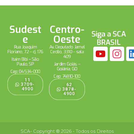
Sudest
Centro-
Siga a SCA
e
Oeste
BRASIL
Rua Joaquim
Av. Deputado Jamel
Floriano, 72 – cj. 176
Cecílio, 3310 – sala
409
Itaim Bibi – São
Paulo, SP
Jardim Goiás –
Goiânia, GO
Cep: 04534-000
Cep: 74810-100
11
3709-
62
4900
3878-
4900
SCA- Copyright ® 2026 - Todos os Direitos