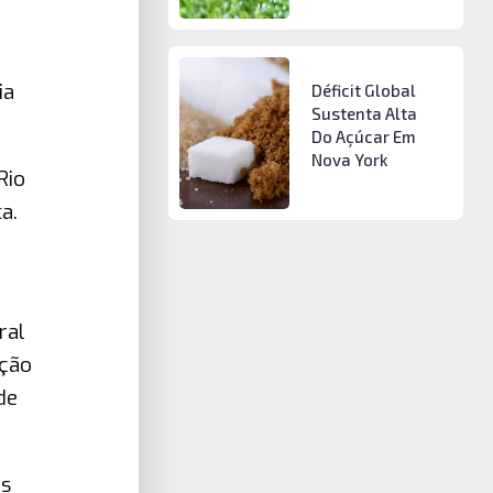
ia
Déficit Global
Sustenta Alta
Do Açúcar Em
Nova York
Rio
a.
ral
ação
de
as