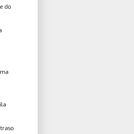
e do
a
irma
ila
atraso