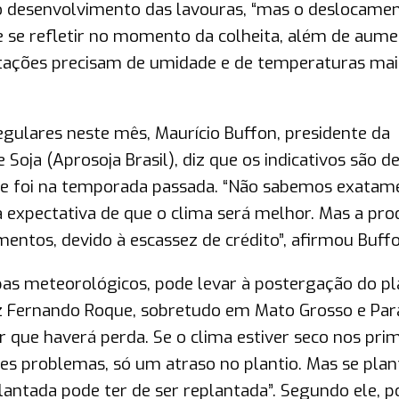
r o desenvolvimento das lavouras, “mas o deslocame
e se refletir no momento da colheita, além de aume
antações precisam de umidade e de temperaturas mai
gulares neste mês, Maurício Buffon, presidente da
Soja (Aprosoja Brasil), diz que os indicativos são d
ue foi na temporada passada. “Não sabemos exatam
 expectativa de que o clima será melhor. Mas a pr
imentos, devido à escassez de crédito”, afirmou Buffo
s meteorológicos, pode levar à postergação do pla
uiz Fernando Roque, sobretudo em Mato Grosso e Par
er que haverá perda. Se o clima estiver seco nos pri
es problemas, só um atraso no plantio. Mas se plan
lantada pode ter de ser replantada”. Segundo ele, p