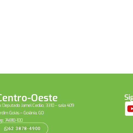
Centro-Oeste
Si
. Deputado Jamel Cecílio, 3310 – sala 409
rdim Goiás – Goiânia, GO
ep: 74810-100
62 3878-4900