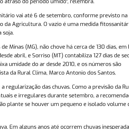
o atraso do período úmido”, relembra.
itário vai até 6 de setembro, conforme previsto na
rio da Agricultura. O vazio é uma medida fitossanitár
 soja.
de Minas (MG), não chove há cerca de 130 dias, em 
sde abril, e Sorriso (MT) contabiliza 127 dias de sec
ixa umidade do ar desde 2010, e os números são
sta da Rural Clima, Marco Antonio dos Santos.
é a regularização das chuvas. Como a previsão da Ru
tuais e irregulares durante setembro, a recomend
 não plante se houver um pequeno e isolado volume 
va. Em alguns anos até ocorrem chuvas inesperad