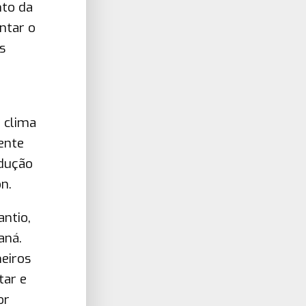
nto da
ntar o
s
e clima
ente
odução
n.
ntio,
aná.
meiros
tar e
or