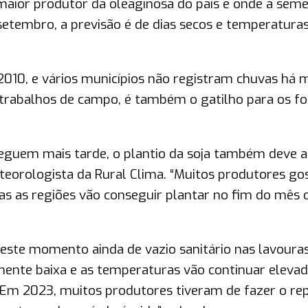
maior produtor da oleaginosa do país e onde a sem
e setembro, a previsão é de dias secos e temperatura
 2010, e vários municípios não registram chuvas há 
s trabalhos de campo, é também o gatilho para os f
eguem mais tarde, o plantio da soja também deve a
orologista da Rural Clima. “Muitos produtores g
s as regiões vão conseguir plantar no fim do mês 
este momento ainda de vazio sanitário nas lavouras
ente baixa e as temperaturas vão continuar elevad
 “Em 2023, muitos produtores tiveram de fazer o rep