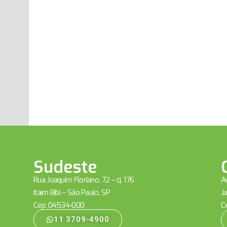
Sudeste
Rua Joaquim Floriano, 72 – cj. 176
Av
Itaim Bibi – São Paulo, SP
Ja
Cep: 04534-000
C
11 3709-4900