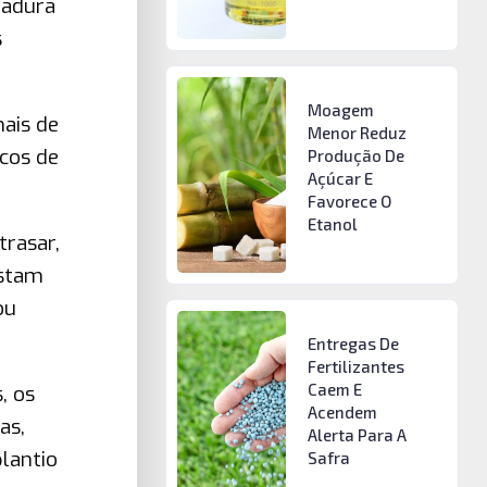
eadura
s
Moagem
mais de
Menor Reduz
ocos de
Produção De
Açúcar E
Favorece O
Etanol
trasar,
ostam
ou
Entregas De
Fertilizantes
Caem E
, os
Acendem
as,
Alerta Para A
lantio
Safra