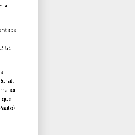
o e
antada
12,58
ra
Rural.
a menor
s que
Paulo)